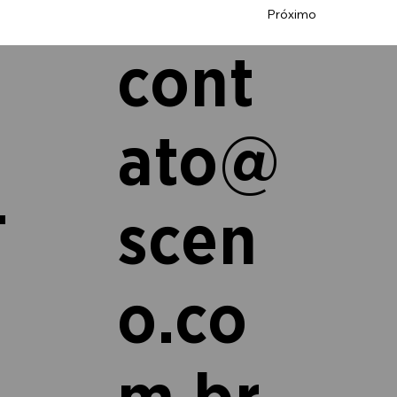
Próximo
cont
ato@
L
scen
o.co