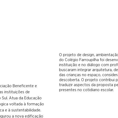
O projeto de design, ambientação
do Colégio Farroupilha foi desen
instituição e no diálogo com pro
buscaram integrar arquitetura, de
das crianças no espaço, consider
descoberta. O projeto contribui p
traduzir aspectos da proposta p
iação Beneficente e
presentes no cotidiano escolar.
s instituições de
o Sul. Atua da Educação
ógica voltada à formação
a e à sustentabilidade.
augurou a nova edificação