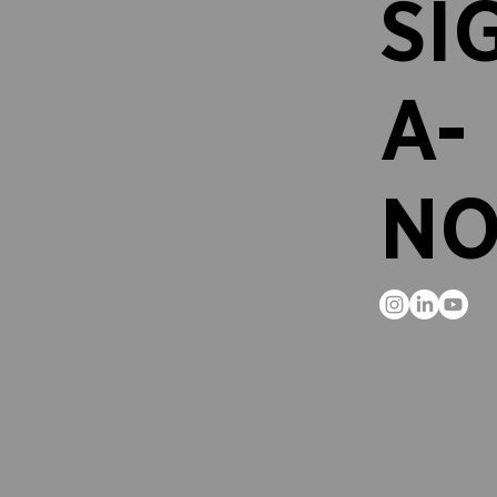
SI
A-
NO