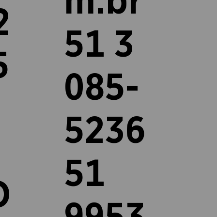
m.br
2
51 3
5
085-
5236
51
O
9953