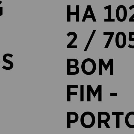
G
HA 10
2 / 70
S
BOM
FIM -
PORT